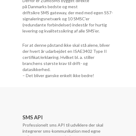
Derfor er ZumoSMS bygget direkte
på Danmarks bedste og mest
driftsikre SMS gateway, der med med egen SS7-
signaleringsnetværk og 10 SMSC’er
(redundante forbindelser) indestår for hurtig
levering og kvalitetssikring af alle SMS’er.
For at denne påstand ikke skal stå alene, bliver
der hvert år udarbejdet en ISAE3402 Type II
certifikat/erklæring. Hvilket bl. a. stiller
branchens største krav til drift- og
datasikkerhed.
– Det bliver ganske enkelt ikke bedre!
SMS API
Professionelt sms API til udviklere der skal
integrerer sms-kommunikation med egne