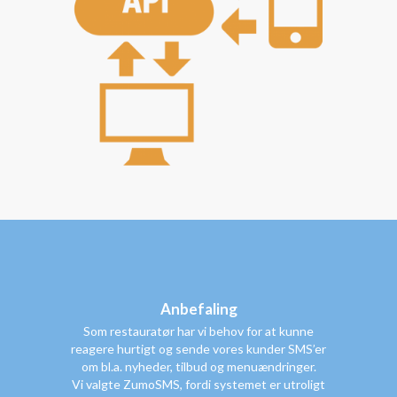
Anbefaling
Som restauratør har vi behov for at kunne
reagere hurtigt og sende vores kunder SMS’er
om bl.a. nyheder, tilbud og menuændringer.
Vi valgte ZumoSMS, fordi systemet er utroligt