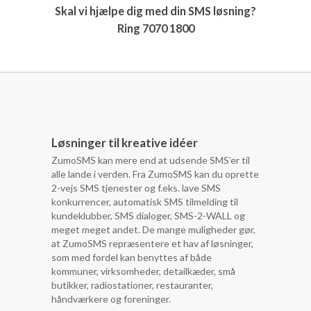
Skal vi hjælpe dig med din SMS løsning?
Ring 7070 1800
Løsninger til kreative idéer
ZumoSMS kan mere end at udsende SMS’er til
alle lande i verden. Fra ZumoSMS kan du oprette
2-vejs SMS tjenester og f.eks. lave SMS
konkurrencer, automatisk SMS tilmelding til
kundeklubber, SMS dialoger, SMS-2-WALL og
meget meget andet. De mange muligheder gør,
at ZumoSMS repræsentere et hav af løsninger,
som med fordel kan benyttes af både
kommuner, virksomheder, detailkæder, små
butikker, radiostationer, restauranter,
håndværkere og foreninger.