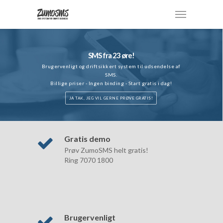
SMS fra 23 øre!
Brugervenligt og driftsikkert system til udsendelse af
SMS.
Billige priser - Ingen binding - Start gratis i dag!
JA TAK, JEG VIL GERNE PRØVE GRATIS!
Gratis demo
Prøv ZumoSMS helt gratis!
Ring 7070 1800
Brugervenligt