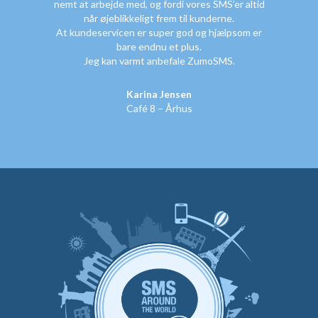
nemt at arbejde med, og fordi vores SMS’er altid
når øjeblikkeligt frem til kunderne.
At kundeservicen er super god og hjælpsom er
bare endnu et plus.
Jeg kan varmt anbefale ZumoSMS.
Karina Jensen
Café 8 – Århus