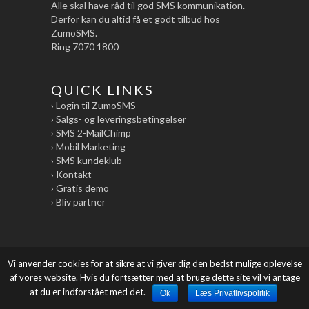
Alle skal have råd til god SMS kommunikation.
Derfor kan du altid få et godt tilbud hos
ZumoSMS.
Ring 7070 1800
QUICK LINKS
› Login til ZumoSMS
› Salgs- og leveringsbetingelser
› SMS 2-MailChimp
› Mobil Marketing
› SMS kundeklub
› Kontakt
› Gratis demo
› Bliv partner
Vi anvender cookies for at sikre at vi giver dig den bedst mulige oplevelse
All Rights Reserved by Zumotools ApS
af vores website. Hvis du fortsætter med at bruge dette site vil vi antage
at du er indforstået med det.
Ok
Læs Privatlivspolitik