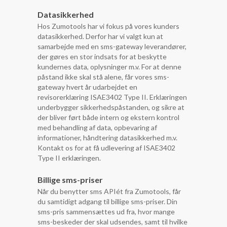
Datasikkerhed
Hos Zumotools har vi fokus på vores kunders
datasikkerhed. Derfor har vi valgt kun at
samarbejde med en sms-gateway leverandører,
der gøres en stor indsats for at beskytte
kundernes data, oplysninger m.v. For at denne
påstand ikke skal stå alene, får vores sms-
gateway hvert år udarbejdet en
revisorerklæring ISAE3402 Type II. Erklæringen
underbygger sikkerhedspåstanden, og sikre at
der bliver ført både intern og ekstern kontrol
med behandling af data, opbevaring af
informationer, håndtering datasikkerhed m.v.
Kontakt os for at få udlevering af ISAE3402
Type II erklæringen.
Billige sms-priser
Når du benytter sms APIét fra Zumotools, får
du samtidigt adgang til billige sms-priser. Din
sms-pris sammensættes ud fra, hvor mange
sms-beskeder der skal udsendes, samt til hvilke