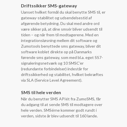
Driftssikker SMS-gateway
Uanset hvilket formål du skal benytte SMS til, er
gateway-stabilitet og udsendelsestid af
afgørende betydning. Du skal med andre ord
være sikker på, at dine smsér bliver udsendt til
tiden – og når frem til modtagerene. Med en
integrationsløsning mellem dit software og
Zumotools benyttede sms gateway, bliver dit
software koblet direkte op på Danmarks
førende sms gateway, som med bl.a. eget SS7-
signaleringsnetværk og 10 SMSC’er
(redundante forbindelser) indestår for
driftssikkerhed og stabilitet, hvilket bekræftes
via SLA (Service Level Agreement).
SMS til hele verden
Når du benytter SMS APIét fra ZumoSMS, får
du adgang til at sende SMS til modtagere over
hele verden. SMSérne kommer godt rundt i
verden, sidste år blev udsendt til 160 lande.